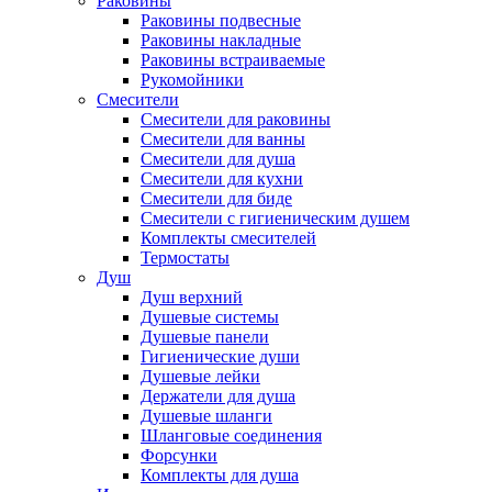
Раковины
Раковины подвесные
Раковины накладные
Раковины встраиваемые
Рукомойники
Смесители
Смесители для раковины
Смесители для ванны
Смесители для душа
Смесители для кухни
Смесители для биде
Смесители с гигиеническим душем
Комплекты смесителей
Термостаты
Душ
Душ верхний
Душевые системы
Душевые панели
Гигиенические души
Душевые лейки
Держатели для душа
Душевые шланги
Шланговые соединения
Форсунки
Комплекты для душа