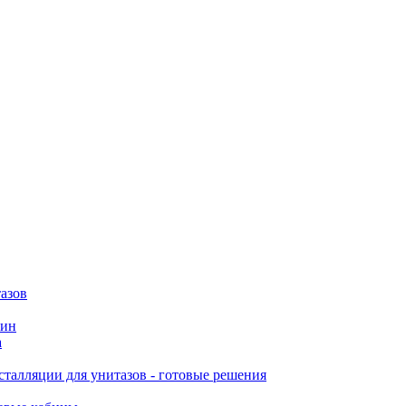
азов
вин
а
талляции для унитазов - готовые решения