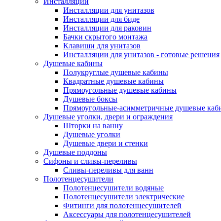
Инсталляции
Инсталляции для унитазов
Инсталляции для биде
Инсталляции для раковин
Бачки скрытого монтажа
Клавиши для унитазов
Инсталляции для унитазов - готовые решения
Душевые кабины
Полукруглые душевые кабины
Квадратные душевые кабины
Прямоугольные душевые кабины
Душевые боксы
Прямоугольные-асимметричные душевые каб
Душевые уголки, двери и ограждения
Шторки на ванну
Душевые уголки
Душевые двери и стенки
Душевые поддоны
Сифоны и сливы-переливы
Сливы-переливы для ванн
Полотенцесушители
Полотенцесушители водяные
Полотенцесушители электрические
Фитинги для полотенцесушителей
Аксессуары для полотенцесушителей