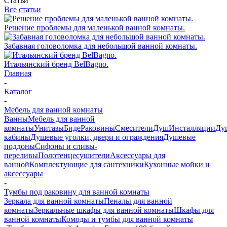
Статьи
Все статьи
Решение проблемы для маленькой ванной комнаты.
Забавная головоломка для небольшой ванной комнаты.
Итальянский бренд BelBagno.
Главная
-
Каталог
-
Мебель для ванной комнаты
Ванны
Мебель для ванной
комнаты
Унитазы
Биде
Раковины
Смесители
Душ
Инсталляции
Ду
кабины
Душевые уголки, двери и ограждения
Душевые
поддоны
Сифоны и сливы-
переливы
Полотенцесушители
Аксессуары для
ванной
Комплектующие для сантехники
Кухонные мойки и
аксессуары
-
Тумбы под раковину для ванной комнаты
Зеркала для ванной комнаты
Пеналы для ванной
комнаты
Зеркальные шкафы для ванной комнаты
Шкафы для
ванной комнаты
Комоды и тумбы для ванной комнаты