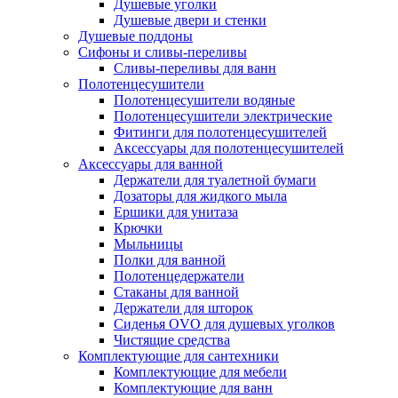
Душевые уголки
Душевые двери и стенки
Душевые поддоны
Сифоны и сливы-переливы
Сливы-переливы для ванн
Полотенцесушители
Полотенцесушители водяные
Полотенцесушители электрические
Фитинги для полотенцесушителей
Аксессуары для полотенцесушителей
Аксессуары для ванной
Держатели для туалетной бумаги
Дозаторы для жидкого мыла
Ершики для унитаза
Крючки
Мыльницы
Полки для ванной
Полотенцедержатели
Стаканы для ванной
Держатели для шторок
Сиденья OVO для душевых уголков
Чистящие средства
Комплектующие для сантехники
Комплектующие для мебели
Комплектующие для ванн