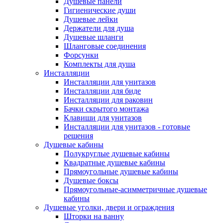
Душевые панели
Гигиенические души
Душевые лейки
Держатели для душа
Душевые шланги
Шланговые соединения
Форсунки
Комплекты для душа
Инсталляции
Инсталляции для унитазов
Инсталляции для биде
Инсталляции для раковин
Бачки скрытого монтажа
Клавиши для унитазов
Инсталляции для унитазов - готовые
решения
Душевые кабины
Полукруглые душевые кабины
Квадратные душевые кабины
Прямоугольные душевые кабины
Душевые боксы
Прямоугольные-асимметричные душевые
кабины
Душевые уголки, двери и ограждения
Шторки на ванну