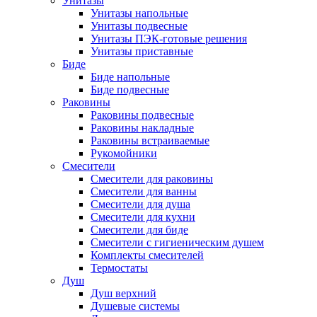
Унитазы
Унитазы напольные
Унитазы подвесные
Унитазы ПЭК-готовые решения
Унитазы приставные
Биде
Биде напольные
Биде подвесные
Раковины
Раковины подвесные
Раковины накладные
Раковины встраиваемые
Рукомойники
Смесители
Смесители для раковины
Смесители для ванны
Смесители для душа
Смесители для кухни
Смесители для биде
Смесители с гигиеническим душем
Комплекты смесителей
Термостаты
Душ
Душ верхний
Душевые системы