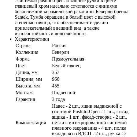
- системой push-to-open. Изящные ручки в цвете
глянцевый хром идеально сочетаются с линиями
белоснежной керамической раковины Беверли бренда
Santek. Тумба окрашена в белый цвет с высокой
степенью глянца, что обеспечивает изделию
привлекательный внешний вид, а также
износостойкость и долговечность.
Характеристики
Страна
Россия
Коллекция
Беверли
Форма
Прямоугольная
Цвет
Белый глянец
Длина, мм
357
Ширина, мм
966
Высота, мм
455
Монтаж
Подвесной
Гарантия
3 года
Навес - 2 шт., ящик выдвижной с
системой Push-to-Open - 1 шт., фасад
ящика - 1 шт., фасад-створка - 2 шт.,
Комплектация
петли с интегрированной системой
плавного закрывания - 4 шт., полка
вкладная из ВДСП - 2 шт., ручка - 2