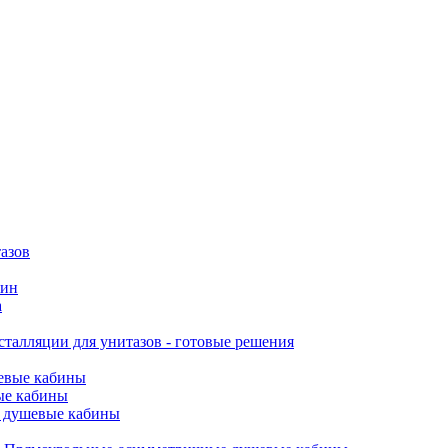
азов
вин
а
талляции для унитазов - готовые решения
евые кабины
ые кабины
 душевые кабины