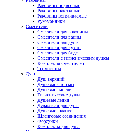
Раковины
Раковины подвесные
Раковины накладные
Раковины встраиваемые
Рукомойники
Смесители
Смесители для раковины
Смесители для ванны
Смесители для душа
Смесители для кухни
Смесители для биде
Смесители с гигиеническим душем
Комплекты смесителей
Термостаты
Душ
Душ верхний
Душевые системы
Душевые панели
Гигиенические души
Душевые лейки
Держатели для душа
Душевые шланги
Шланговые соединения
Форсунки
Комплекты для душа