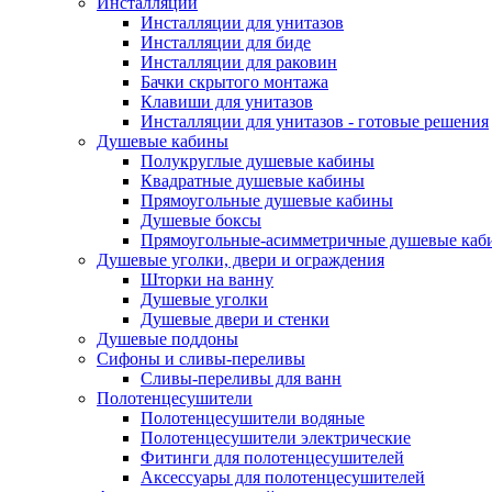
Инсталляции
Инсталляции для унитазов
Инсталляции для биде
Инсталляции для раковин
Бачки скрытого монтажа
Клавиши для унитазов
Инсталляции для унитазов - готовые решения
Душевые кабины
Полукруглые душевые кабины
Квадратные душевые кабины
Прямоугольные душевые кабины
Душевые боксы
Прямоугольные-асимметричные душевые каб
Душевые уголки, двери и ограждения
Шторки на ванну
Душевые уголки
Душевые двери и стенки
Душевые поддоны
Сифоны и сливы-переливы
Сливы-переливы для ванн
Полотенцесушители
Полотенцесушители водяные
Полотенцесушители электрические
Фитинги для полотенцесушителей
Аксессуары для полотенцесушителей