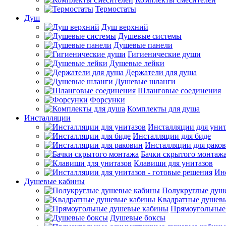
Термостаты
Душ
Душ верхний
Душевые системы
Душевые панели
Гигиенические души
Душевые лейки
Держатели для душа
Душевые шланги
Шланговые соединения
Форсунки
Комплекты для душа
Инсталляции
Инсталляции для унит
Инсталляции для биде
Инсталляции для рако
Бачки скрытого монтаж
Клавиши для унитазов
Инс
Душевые кабины
Полукруглые душ
Квадратные душев
Прямоугольные
Душевые боксы