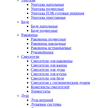
Унитазы
Унитазы напольные
Унитазы подвесные
Унитазы ПЭК-готовые решения
Унитазы приставные
Биде
Биде напольные
Биде подвесные
Раковины
Раковины подвесные
Раковины накладные
Раковины встраиваемые
Рукомойники
Смесители
Смесители для раковины
Смесители для ванны
Смесители для душа
Смесители для кухни
Смесители для биде
Смесители с гигиеническим душем
Комплекты смесителей
Термостаты
Душ
Душ верхний
Душевые системы