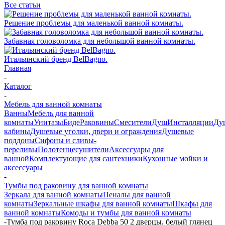
Все статьи
Решение проблемы для маленькой ванной комнаты.
Забавная головоломка для небольшой ванной комнаты.
Итальянский бренд BelBagno.
Главная
-
Каталог
-
Мебель для ванной комнаты
Ванны
Мебель для ванной
комнаты
Унитазы
Биде
Раковины
Смесители
Душ
Инсталляции
Ду
кабины
Душевые уголки, двери и ограждения
Душевые
поддоны
Сифоны и сливы-
переливы
Полотенцесушители
Аксессуары для
ванной
Комплектующие для сантехники
Кухонные мойки и
аксессуары
-
Тумбы под раковину для ванной комнаты
Зеркала для ванной комнаты
Пеналы для ванной
комнаты
Зеркальные шкафы для ванной комнаты
Шкафы для
ванной комнаты
Комоды и тумбы для ванной комнаты
-
Тумба под раковину Roca Debba 50 2 дверцы, белый глянец