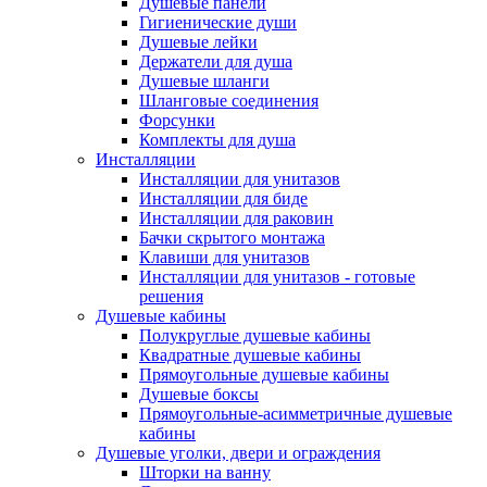
Душевые панели
Гигиенические души
Душевые лейки
Держатели для душа
Душевые шланги
Шланговые соединения
Форсунки
Комплекты для душа
Инсталляции
Инсталляции для унитазов
Инсталляции для биде
Инсталляции для раковин
Бачки скрытого монтажа
Клавиши для унитазов
Инсталляции для унитазов - готовые
решения
Душевые кабины
Полукруглые душевые кабины
Квадратные душевые кабины
Прямоугольные душевые кабины
Душевые боксы
Прямоугольные-асимметричные душевые
кабины
Душевые уголки, двери и ограждения
Шторки на ванну