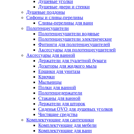
Душевые уголки
Душевые двери и стенки
Душевые поддоны
Сифоны и сливы-переливы
Сливы-переливы для ванн
Полотенцесушители
Полотенцесушители водяные
Полотенцесушители электрические
Фитинги для полотенцесушителей
Аксессуары для полотенцесушителей
Аксессуары для ванной
Держатели для туалетной бумаги
Дозаторы для жидкого мыла
Ершики для унитаза
Крючки
Мыльницы
Полки для ванной
Полотенцедержатели
Стаканы для ванной
Держатели для шторок
Сиденья OVO для душевых уголков
Чистящие средства
Комплектующие для сантехники
Комплектующие для мебели
Комплектующие для ванн