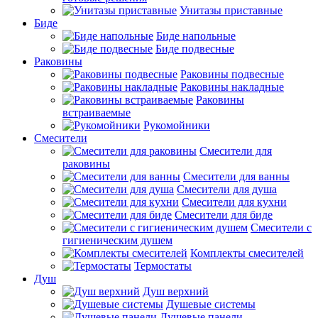
Унитазы приставные
Биде
Биде напольные
Биде подвесные
Раковины
Раковины подвесные
Раковины накладные
Раковины
встраиваемые
Рукомойники
Смесители
Смесители для
раковины
Смесители для ванны
Смесители для душа
Смесители для кухни
Смесители для биде
Смесители с
гигиеническим душем
Комплекты смесителей
Термостаты
Душ
Душ верхний
Душевые системы
Душевые панели