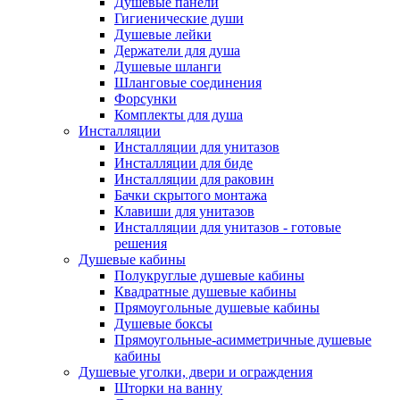
Душевые панели
Гигиенические души
Душевые лейки
Держатели для душа
Душевые шланги
Шланговые соединения
Форсунки
Комплекты для душа
Инсталляции
Инсталляции для унитазов
Инсталляции для биде
Инсталляции для раковин
Бачки скрытого монтажа
Клавиши для унитазов
Инсталляции для унитазов - готовые
решения
Душевые кабины
Полукруглые душевые кабины
Квадратные душевые кабины
Прямоугольные душевые кабины
Душевые боксы
Прямоугольные-асимметричные душевые
кабины
Душевые уголки, двери и ограждения
Шторки на ванну