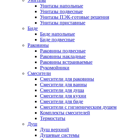
Унитазы
Унитазы напольные
Унитазы подвесные
Унитазы ПЭК-готовые решения
Унитазы приставные
Биде
Биде напольные
Биде подвесные
Раковины
Раковины подвесные
Раковины накладные
Раковины встраиваемые
Рукомойники
Смесители
Смесители для раковины
Смесители для ванны
Смесители для душа
Смесители для кухни
Смесители для биде
Смесители с гигиеническим душем
Комплекты смесителей
Термостаты
Душ
Душ верхний
Душевые системы