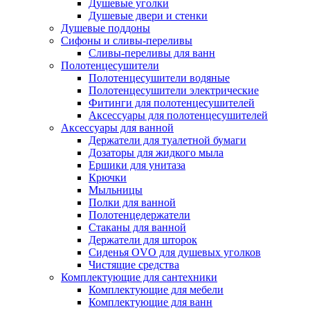
Душевые уголки
Душевые двери и стенки
Душевые поддоны
Сифоны и сливы-переливы
Сливы-переливы для ванн
Полотенцесушители
Полотенцесушители водяные
Полотенцесушители электрические
Фитинги для полотенцесушителей
Аксессуары для полотенцесушителей
Аксессуары для ванной
Держатели для туалетной бумаги
Дозаторы для жидкого мыла
Ершики для унитаза
Крючки
Мыльницы
Полки для ванной
Полотенцедержатели
Стаканы для ванной
Держатели для шторок
Сиденья OVO для душевых уголков
Чистящие средства
Комплектующие для сантехники
Комплектующие для мебели
Комплектующие для ванн