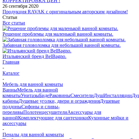
КОРРЕКТИРОВКА ЦЕН !
26 сентября 2020
Продукция RAVAK с оригинальным авторским дизайном!
Статьи
Все статьи
Решение проблемы для маленькой ванной комнаты.
Забавная головоломка для небольшой ванной комнаты.
Итальянский бренд BelBagno.
Главная
-
Каталог
-
Мебель для ванной комнаты
Ванны
Мебель для ванной
комнаты
Унитазы
Биде
Раковины
Смесители
Душ
Инсталляции
Ду
кабины
Душевые уголки, двери и ограждения
Душевые
поддоны
Сифоны и сливы-
переливы
Полотенцесушители
Аксессуары для
ванной
Комплектующие для сантехники
Кухонные мойки и
аксессуары
-
Пеналы для ванной комнаты