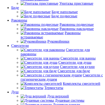
Унитазы приставные
Биде
Биде напольные
Биде подвесные
Раковины
Раковины подвесные
Раковины накладные
Раковины
встраиваемые
Рукомойники
Смесители
Смесители для
раковины
Смесители для ванны
Смесители для душа
Смесители для кухни
Смесители для биде
Смесители с
гигиеническим душем
Комплекты смесителей
Термостаты
Душ
Душ верхний
Душевые системы
Душевые панели