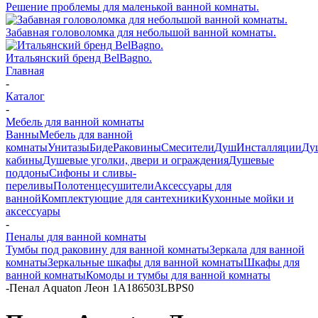
Решение проблемы для маленькой ванной комнаты.
Забавная головоломка для небольшой ванной комнаты.
Итальянский бренд BelBagno.
Главная
-
Каталог
-
Мебель для ванной комнаты
Ванны
Мебель для ванной
комнаты
Унитазы
Биде
Раковины
Смесители
Душ
Инсталляции
Ду
кабины
Душевые уголки, двери и ограждения
Душевые
поддоны
Сифоны и сливы-
переливы
Полотенцесушители
Аксессуары для
ванной
Комплектующие для сантехники
Кухонные мойки и
аксессуары
-
Пеналы для ванной комнаты
Тумбы под раковину для ванной комнаты
Зеркала для ванной
комнаты
Зеркальные шкафы для ванной комнаты
Шкафы для
ванной комнаты
Комоды и тумбы для ванной комнаты
-
Пенал Aquaton Леон 1A186503LBPS0