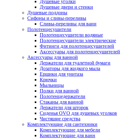
Душевые уголки
Душевые двери и стенки
Душевые поддоны
Сифоны и сливы-переливы
Сливы-переливы для ванн
Полотенцесушители
Полотенцесушители водяные
Полотенцесушители электрические
Фитинги для полотенцесушителей
Аксессуары для полотенцесушителей
Аксессуары для ванной
Держатели для туалетной бумаги
Дозаторы для жидкого мыла
Ершики для унитаза
Крючки
Мыльницы
Полки для ванной
Полотенцедержатели
Стаканы для ванной
Держатели для шторок
Сиденья OVO для душевых уголков
Чистящие средства
Комплектующие для сантехники
Комплектующие для мебели
Комплектующие для ванн