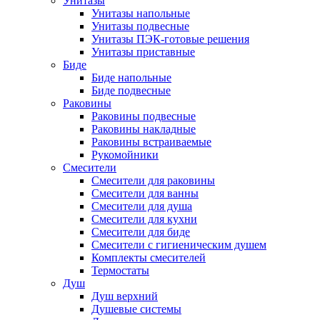
Унитазы
Унитазы напольные
Унитазы подвесные
Унитазы ПЭК-готовые решения
Унитазы приставные
Биде
Биде напольные
Биде подвесные
Раковины
Раковины подвесные
Раковины накладные
Раковины встраиваемые
Рукомойники
Смесители
Смесители для раковины
Смесители для ванны
Смесители для душа
Смесители для кухни
Смесители для биде
Смесители с гигиеническим душем
Комплекты смесителей
Термостаты
Душ
Душ верхний
Душевые системы