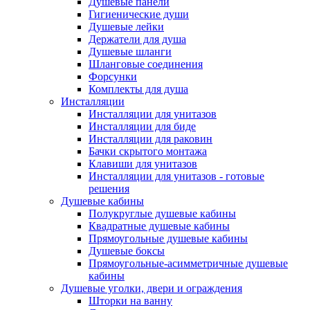
Душевые панели
Гигиенические души
Душевые лейки
Держатели для душа
Душевые шланги
Шланговые соединения
Форсунки
Комплекты для душа
Инсталляции
Инсталляции для унитазов
Инсталляции для биде
Инсталляции для раковин
Бачки скрытого монтажа
Клавиши для унитазов
Инсталляции для унитазов - готовые
решения
Душевые кабины
Полукруглые душевые кабины
Квадратные душевые кабины
Прямоугольные душевые кабины
Душевые боксы
Прямоугольные-асимметричные душевые
кабины
Душевые уголки, двери и ограждения
Шторки на ванну