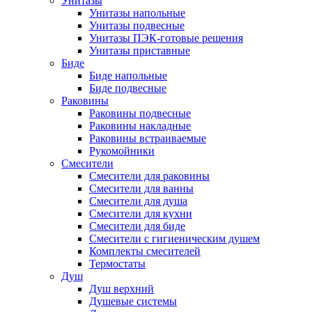
Унитазы
Унитазы напольные
Унитазы подвесные
Унитазы ПЭК-готовые решения
Унитазы приставные
Биде
Биде напольные
Биде подвесные
Раковины
Раковины подвесные
Раковины накладные
Раковины встраиваемые
Рукомойники
Смесители
Смесители для раковины
Смесители для ванны
Смесители для душа
Смесители для кухни
Смесители для биде
Смесители с гигиеническим душем
Комплекты смесителей
Термостаты
Душ
Душ верхний
Душевые системы