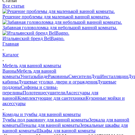
Статьи
Все статьи
Решение проблемы для маленькой ванной комнаты.
Забавная головоломка для небольшой ванной комнаты.
Итальянский бренд BelBagno.
Главная
-
Каталог
-
Мебель для ванной комнаты
Ванны
Мебель для ванной
комнаты
Унитазы
Биде
Раковины
Смесители
Душ
Инсталляции
Ду
кабины
Душевые уголки, двери и ограждения
Душевые
поддоны
Сифоны и сливы-
переливы
Полотенцесушители
Аксессуары для
ванной
Комплектующие для сантехники
Кухонные мойки и
аксессуары
-
Комоды и тумбы для ванной комнаты
Тумбы под раковину для ванной комнаты
Зеркала для ванной
комнаты
Пеналы для ванной комнаты
Зеркальные шкафы для
ванной комнаты
Шкафы для ванной комнаты