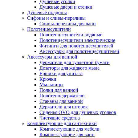
Душевые уголки
Душевые двери и стенки
Душевые поддоны
Сифоны и сливы-переливы
Сливы-переливы для ванн
Полотенцесушители
Полотенцесушители водяные
Полотенцесушители электрические
Фитинги для полотенцесушителей
Аксессуары для полотенцесушителей
Аксессуары для ванной
Держатели для туалетной бумаги
Дозаторы для жидкого мыла
Ершики для унитаза
Крючки
Мыльницы
Полки для ванной
Полотенцедержатели
Стаканы для ванной
Держатели для шторок
Сиденья OVO для душевых уголков
Чистящие средства
Комплектующие для сантехники
Комплектующие для мебели
Комплектующие для ванн