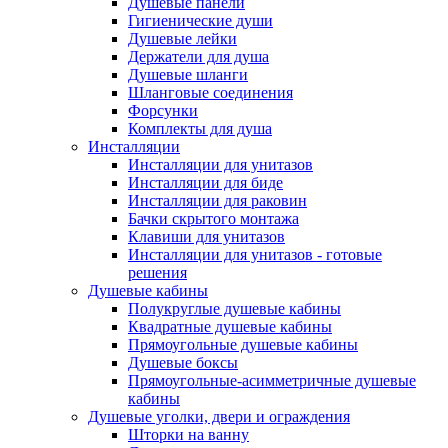
Душевые панели
Гигиенические души
Душевые лейки
Держатели для душа
Душевые шланги
Шланговые соединения
Форсунки
Комплекты для душа
Инсталляции
Инсталляции для унитазов
Инсталляции для биде
Инсталляции для раковин
Бачки скрытого монтажа
Клавиши для унитазов
Инсталляции для унитазов - готовые
решения
Душевые кабины
Полукруглые душевые кабины
Квадратные душевые кабины
Прямоугольные душевые кабины
Душевые боксы
Прямоугольные-асимметричные душевые
кабины
Душевые уголки, двери и ограждения
Шторки на ванну