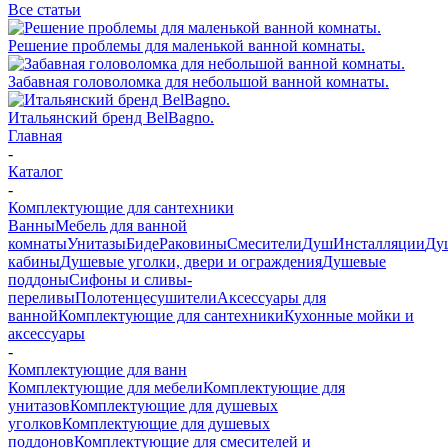
Все статьи
Решение проблемы для маленькой ванной комнаты.
Забавная головоломка для небольшой ванной комнаты.
Итальянский бренд BelBagno.
Главная
-
Каталог
-
Комплектующие для сантехники
Ванны
Мебель для ванной
комнаты
Унитазы
Биде
Раковины
Смесители
Душ
Инсталляции
Ду
кабины
Душевые уголки, двери и ограждения
Душевые
поддоны
Сифоны и сливы-
переливы
Полотенцесушители
Аксессуары для
ванной
Комплектующие для сантехники
Кухонные мойки и
аксессуары
-
Комплектующие для ванн
Комплектующие для мебели
Комплектующие для
унитазов
Комплектующие для душевых
уголков
Комплектующие для душевых
поддонов
Комплектующие для смесителей и