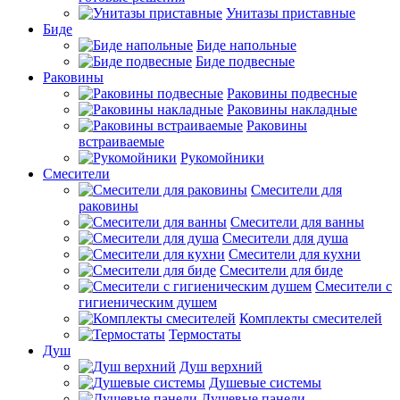
Унитазы приставные
Биде
Биде напольные
Биде подвесные
Раковины
Раковины подвесные
Раковины накладные
Раковины
встраиваемые
Рукомойники
Смесители
Смесители для
раковины
Смесители для ванны
Смесители для душа
Смесители для кухни
Смесители для биде
Смесители с
гигиеническим душем
Комплекты смесителей
Термостаты
Душ
Душ верхний
Душевые системы
Душевые панели