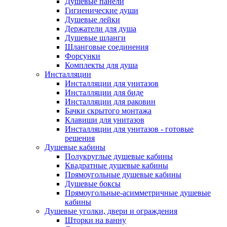
Душевые панели
Гигиенические души
Душевые лейки
Держатели для душа
Душевые шланги
Шланговые соединения
Форсунки
Комплекты для душа
Инсталляции
Инсталляции для унитазов
Инсталляции для биде
Инсталляции для раковин
Бачки скрытого монтажа
Клавиши для унитазов
Инсталляции для унитазов - готовые
решения
Душевые кабины
Полукруглые душевые кабины
Квадратные душевые кабины
Прямоугольные душевые кабины
Душевые боксы
Прямоугольные-асимметричные душевые
кабины
Душевые уголки, двери и ограждения
Шторки на ванну