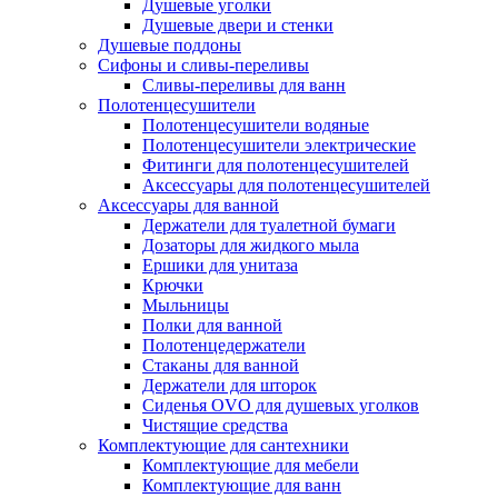
Душевые уголки
Душевые двери и стенки
Душевые поддоны
Сифоны и сливы-переливы
Сливы-переливы для ванн
Полотенцесушители
Полотенцесушители водяные
Полотенцесушители электрические
Фитинги для полотенцесушителей
Аксессуары для полотенцесушителей
Аксессуары для ванной
Держатели для туалетной бумаги
Дозаторы для жидкого мыла
Ершики для унитаза
Крючки
Мыльницы
Полки для ванной
Полотенцедержатели
Стаканы для ванной
Держатели для шторок
Сиденья OVO для душевых уголков
Чистящие средства
Комплектующие для сантехники
Комплектующие для мебели
Комплектующие для ванн