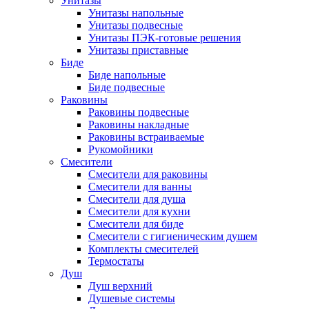
Унитазы
Унитазы напольные
Унитазы подвесные
Унитазы ПЭК-готовые решения
Унитазы приставные
Биде
Биде напольные
Биде подвесные
Раковины
Раковины подвесные
Раковины накладные
Раковины встраиваемые
Рукомойники
Смесители
Смесители для раковины
Смесители для ванны
Смесители для душа
Смесители для кухни
Смесители для биде
Смесители с гигиеническим душем
Комплекты смесителей
Термостаты
Душ
Душ верхний
Душевые системы