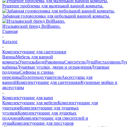
Решение проблемы для маленькой ванной комнаты.
Забавная головоломка для небольшой ванной комнаты.
Итальянский бренд BelBagno.
Главная
-
Каталог
-
Комплектующие для сантехники
Ванны
Мебель для ванной
комнаты
Унитазы
Биде
Раковины
Смесители
Душ
Инсталляции
Ду
кабины
Душевые уголки, двери и ограждения
Душевые
поддоны
Сифоны и сливы-
переливы
Полотенцесушители
Аксессуары для
ванной
Комплектующие для сантехники
Кухонные мойки и
аксессуары
-
Комплектующие для ванн
Комплектующие для мебели
Комплектующие для
унитазов
Комплектующие для душевых
уголков
Комплектующие для душевых
поддонов
Комплектующие для смесителей и
душа
Комплектующие для писсуаров