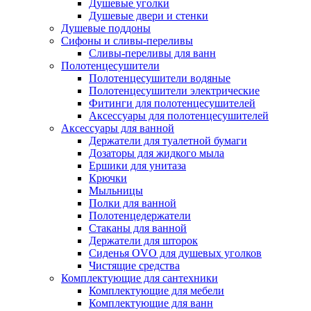
Душевые уголки
Душевые двери и стенки
Душевые поддоны
Сифоны и сливы-переливы
Сливы-переливы для ванн
Полотенцесушители
Полотенцесушители водяные
Полотенцесушители электрические
Фитинги для полотенцесушителей
Аксессуары для полотенцесушителей
Аксессуары для ванной
Держатели для туалетной бумаги
Дозаторы для жидкого мыла
Ершики для унитаза
Крючки
Мыльницы
Полки для ванной
Полотенцедержатели
Стаканы для ванной
Держатели для шторок
Сиденья OVO для душевых уголков
Чистящие средства
Комплектующие для сантехники
Комплектующие для мебели
Комплектующие для ванн