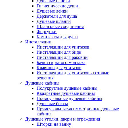
Душевые панели
Гигиенические души
Душевые лейки
Держатели для душа
Душевые шланги
Шланговые соединения
Форсунки
Комплекты для душа
Инсталляции
Инсталляции для унитазов
Инсталляции для биде
Инсталляции для раковин
Бачки скрытого монтажа
Клавиши для унитазов
Инсталляции для унитазов - готовые
решения
Душевые кабины
Полукруглые душевые кабины
Квадратные душевые кабины
Прямоугольные душевые кабины
Душевые боксы
Прямоугольные-асимметричные душевые
кабины
Душевые уголки, двери и ограждения
Шторки на ванну