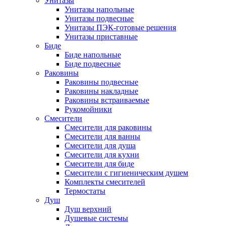
Унитазы
Унитазы напольные
Унитазы подвесные
Унитазы ПЭК-готовые решения
Унитазы приставные
Биде
Биде напольные
Биде подвесные
Раковины
Раковины подвесные
Раковины накладные
Раковины встраиваемые
Рукомойники
Смесители
Смесители для раковины
Смесители для ванны
Смесители для душа
Смесители для кухни
Смесители для биде
Смесители с гигиеническим душем
Комплекты смесителей
Термостаты
Душ
Душ верхний
Душевые системы