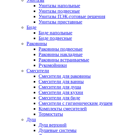
Унитазы
Унитазы напольные
Унитазы подвесные
Унитазы ПЭК-готовые решения
Унитазы приставные
Биде
Биде напольные
Биде подвесные
Раковины
Раковины подвесные
Раковины накладные
Раковины встраиваемые
Рукомойники
Смесители
Смесители для раковины
Смесители для ванны
Смесители для душа
Смесители для кухни
Смесители для биде
Смесители с гигиеническим душем
Комплекты смесителей
Термостаты
Душ
Душ верхний
Душевые системы