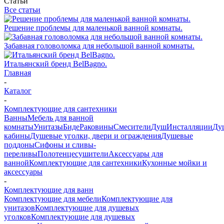
Статьи
Все статьи
Решение проблемы для маленькой ванной комнаты.
Забавная головоломка для небольшой ванной комнаты.
Итальянский бренд BelBagno.
Главная
-
Каталог
-
Комплектующие для сантехники
Ванны
Мебель для ванной
комнаты
Унитазы
Биде
Раковины
Смесители
Душ
Инсталляции
Ду
кабины
Душевые уголки, двери и ограждения
Душевые
поддоны
Сифоны и сливы-
переливы
Полотенцесушители
Аксессуары для
ванной
Комплектующие для сантехники
Кухонные мойки и
аксессуары
-
Комплектующие для ванн
Комплектующие для мебели
Комплектующие для
унитазов
Комплектующие для душевых
уголков
Комплектующие для душевых