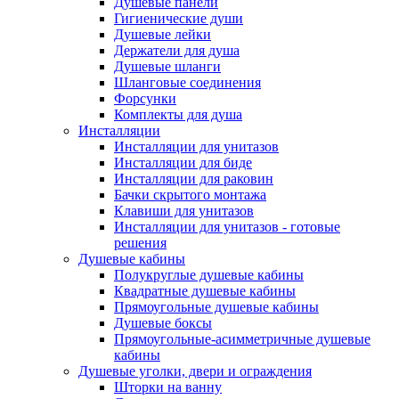
Душевые панели
Гигиенические души
Душевые лейки
Держатели для душа
Душевые шланги
Шланговые соединения
Форсунки
Комплекты для душа
Инсталляции
Инсталляции для унитазов
Инсталляции для биде
Инсталляции для раковин
Бачки скрытого монтажа
Клавиши для унитазов
Инсталляции для унитазов - готовые
решения
Душевые кабины
Полукруглые душевые кабины
Квадратные душевые кабины
Прямоугольные душевые кабины
Душевые боксы
Прямоугольные-асимметричные душевые
кабины
Душевые уголки, двери и ограждения
Шторки на ванну