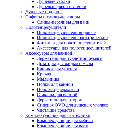
Душевые уголки
Душевые двери и стенки
Душевые поддоны
Сифоны и сливы-переливы
Сливы-переливы для ванн
Полотенцесушители
Полотенцесушители водяные
Полотенцесушители электрические
Фитинги для полотенцесушителей
Аксессуары для полотенцесушителей
Аксессуары для ванной
Держатели для туалетной бумаги
Дозаторы для жидкого мыла
Ершики для унитаза
Крючки
Мыльницы
Полки для ванной
Полотенцедержатели
Стаканы для ванной
Держатели для шторок
Сиденья OVO для душевых уголков
Чистящие средства
Комплектующие для сантехники
Комплектующие для мебели
Комплектующие для ванн