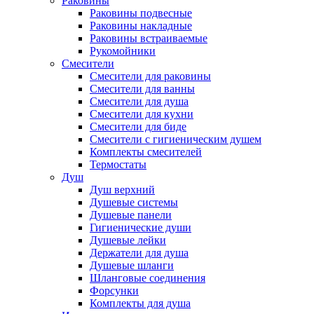
Раковины
Раковины подвесные
Раковины накладные
Раковины встраиваемые
Рукомойники
Смесители
Смесители для раковины
Смесители для ванны
Смесители для душа
Смесители для кухни
Смесители для биде
Смесители с гигиеническим душем
Комплекты смесителей
Термостаты
Душ
Душ верхний
Душевые системы
Душевые панели
Гигиенические души
Душевые лейки
Держатели для душа
Душевые шланги
Шланговые соединения
Форсунки
Комплекты для душа