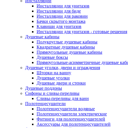
Инсталляции
Инсталляции для унитазов
Инсталляции для биде
Инсталляции для раковин
Бачки скрытого монтажа
Клавиши для унитазов
Инсталляции для унитазов - готовые решения
Душевые кабины
Полукруглые душевые кабины
Квадратные душевые кабины
Прямоугольные душевые кабины
Душевые боксы
Прямоугольные-асимметричные душевые каб
Душевые уголки, двери и ограждения
Шторки на ванну
Душевые уголки
Душевые двери и стенки
Душевые поддоны
Сифоны и сливы-переливы
Сливы-переливы для ванн
Полотенцесушители
Полотенцесушители водяные
Полотенцесушители электрические
Фитинги для полотенцесушителей
Аксессуары для полотенцесушителей