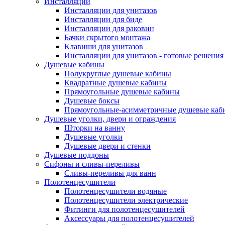
Инсталляции
Инсталляции для унитазов
Инсталляции для биде
Инсталляции для раковин
Бачки скрытого монтажа
Клавиши для унитазов
Инсталляции для унитазов - готовые решения
Душевые кабины
Полукруглые душевые кабины
Квадратные душевые кабины
Прямоугольные душевые кабины
Душевые боксы
Прямоугольные-асимметричные душевые каб
Душевые уголки, двери и ограждения
Шторки на ванну
Душевые уголки
Душевые двери и стенки
Душевые поддоны
Сифоны и сливы-переливы
Сливы-переливы для ванн
Полотенцесушители
Полотенцесушители водяные
Полотенцесушители электрические
Фитинги для полотенцесушителей
Аксессуары для полотенцесушителей