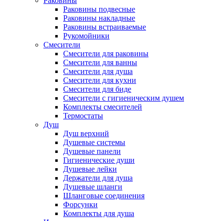
Раковины
Раковины подвесные
Раковины накладные
Раковины встраиваемые
Рукомойники
Смесители
Смесители для раковины
Смесители для ванны
Смесители для душа
Смесители для кухни
Смесители для биде
Смесители с гигиеническим душем
Комплекты смесителей
Термостаты
Душ
Душ верхний
Душевые системы
Душевые панели
Гигиенические души
Душевые лейки
Держатели для душа
Душевые шланги
Шланговые соединения
Форсунки
Комплекты для душа