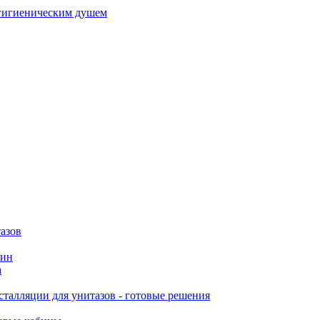
гигиеническим душем
азов
вин
а
талляции для унитазов - готовые решения