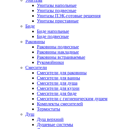
Унитазы
Унитазы напольные
Унитазы подвесные
Унитазы ПЭК-готовые решения
Унитазы приставные
Биде
Биде напольные
Биде подвесные
Раковины
Раковины подвесные
Раковины накладные
Раковины встраиваемые
Рукомойники
Смесители
Смесители для раковины
Смесители для ванны
Смесители для душа
Смесители для кухни
Смесители для биде
Смесители с гигиеническим душем
Комплекты смесителей
Термостаты
Душ
Душ верхний
Душевые системы