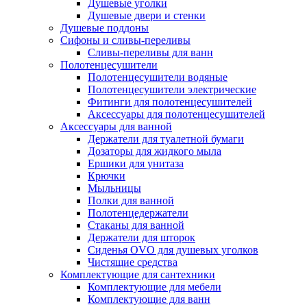
Душевые уголки
Душевые двери и стенки
Душевые поддоны
Сифоны и сливы-переливы
Сливы-переливы для ванн
Полотенцесушители
Полотенцесушители водяные
Полотенцесушители электрические
Фитинги для полотенцесушителей
Аксессуары для полотенцесушителей
Аксессуары для ванной
Держатели для туалетной бумаги
Дозаторы для жидкого мыла
Ершики для унитаза
Крючки
Мыльницы
Полки для ванной
Полотенцедержатели
Стаканы для ванной
Держатели для шторок
Сиденья OVO для душевых уголков
Чистящие средства
Комплектующие для сантехники
Комплектующие для мебели
Комплектующие для ванн