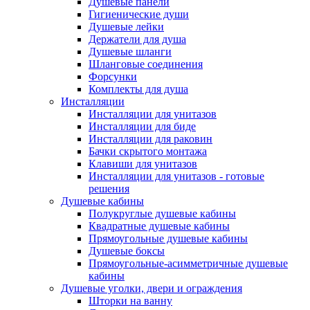
Душевые панели
Гигиенические души
Душевые лейки
Держатели для душа
Душевые шланги
Шланговые соединения
Форсунки
Комплекты для душа
Инсталляции
Инсталляции для унитазов
Инсталляции для биде
Инсталляции для раковин
Бачки скрытого монтажа
Клавиши для унитазов
Инсталляции для унитазов - готовые
решения
Душевые кабины
Полукруглые душевые кабины
Квадратные душевые кабины
Прямоугольные душевые кабины
Душевые боксы
Прямоугольные-асимметричные душевые
кабины
Душевые уголки, двери и ограждения
Шторки на ванну