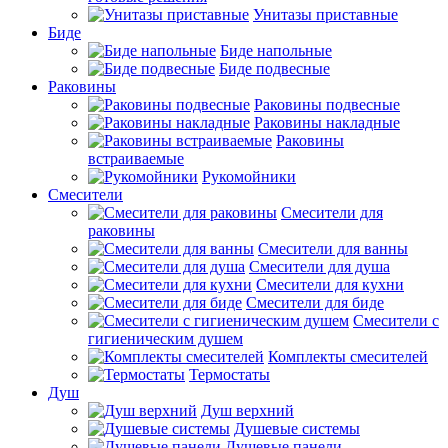
Унитазы приставные
Биде
Биде напольные
Биде подвесные
Раковины
Раковины подвесные
Раковины накладные
Раковины
встраиваемые
Рукомойники
Смесители
Смесители для
раковины
Смесители для ванны
Смесители для душа
Смесители для кухни
Смесители для биде
Смесители с
гигиеническим душем
Комплекты смесителей
Термостаты
Душ
Душ верхний
Душевые системы
Душевые панели