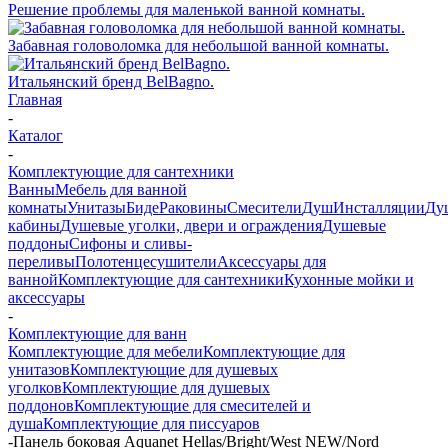
Решение проблемы для маленькой ванной комнаты.
Забавная головоломка для небольшой ванной комнаты.
Итальянский бренд BelBagno.
Главная
-
Каталог
-
Комплектующие для сантехники
Ванны
Мебель для ванной
комнаты
Унитазы
Биде
Раковины
Смесители
Душ
Инсталляции
Ду
кабины
Душевые уголки, двери и ограждения
Душевые
поддоны
Сифоны и сливы-
переливы
Полотенцесушители
Аксессуары для
ванной
Комплектующие для сантехники
Кухонные мойки и
аксессуары
-
Комплектующие для ванн
Комплектующие для мебели
Комплектующие для
унитазов
Комплектующие для душевых
уголков
Комплектующие для душевых
поддонов
Комплектующие для смесителей и
душа
Комплектующие для писсуаров
-
Панель боковая Aquanet Hellas/Bright/West NEW/Nord