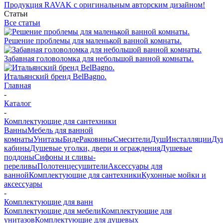
Продукция RAVAK с оригинальным авторским дизайном!
Статьи
Все статьи
Решение проблемы для маленькой ванной комнаты.
Забавная головоломка для небольшой ванной комнаты.
Итальянский бренд BelBagno.
Главная
-
Каталог
-
Комплектующие для сантехники
Ванны
Мебель для ванной
комнаты
Унитазы
Биде
Раковины
Смесители
Душ
Инсталляции
Ду
кабины
Душевые уголки, двери и ограждения
Душевые
поддоны
Сифоны и сливы-
переливы
Полотенцесушители
Аксессуары для
ванной
Комплектующие для сантехники
Кухонные мойки и
аксессуары
-
Комплектующие для ванн
Комплектующие для мебели
Комплектующие для
унитазов
Комплектующие для душевых