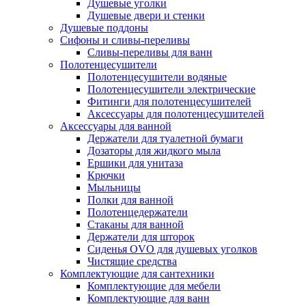
Душевые уголки
Душевые двери и стенки
Душевые поддоны
Сифоны и сливы-переливы
Сливы-переливы для ванн
Полотенцесушители
Полотенцесушители водяные
Полотенцесушители электрические
Фитинги для полотенцесушителей
Аксессуары для полотенцесушителей
Аксессуары для ванной
Держатели для туалетной бумаги
Дозаторы для жидкого мыла
Ершики для унитаза
Крючки
Мыльницы
Полки для ванной
Полотенцедержатели
Стаканы для ванной
Держатели для шторок
Сиденья OVO для душевых уголков
Чистящие средства
Комплектующие для сантехники
Комплектующие для мебели
Комплектующие для ванн