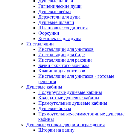
Душевые панели
Гигиенические души
Душевые лейки
Держатели для душа
Душевые шланги
Шланговые соединения
Форсунки
Комплекты для душа
Инсталляции
Инсталляции для унитазов
Инсталляции для биде
Инсталляции для раковин
Бачки скрытого монтажа
Клавиши для унитазов
Инсталляции для унитазов - готовые
решения
Душевые кабины
Полукруглые душевые кабины
Квадратные душевые кабины
Прямоугольные душевые кабины
Душевые боксы
Прямоугольные-асимметричные душевые
кабины
Душевые уголки, двери и ограждения
Шторки на ванну