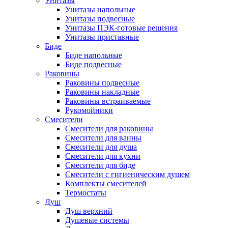
Унитазы
Унитазы напольные
Унитазы подвесные
Унитазы ПЭК-готовые решения
Унитазы приставные
Биде
Биде напольные
Биде подвесные
Раковины
Раковины подвесные
Раковины накладные
Раковины встраиваемые
Рукомойники
Смесители
Смесители для раковины
Смесители для ванны
Смесители для душа
Смесители для кухни
Смесители для биде
Смесители с гигиеническим душем
Комплекты смесителей
Термостаты
Душ
Душ верхний
Душевые системы