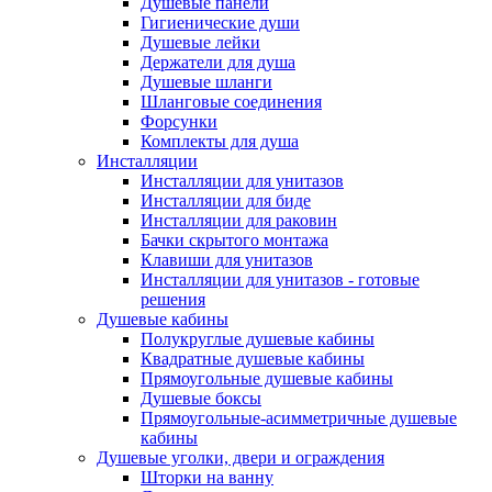
Душевые панели
Гигиенические души
Душевые лейки
Держатели для душа
Душевые шланги
Шланговые соединения
Форсунки
Комплекты для душа
Инсталляции
Инсталляции для унитазов
Инсталляции для биде
Инсталляции для раковин
Бачки скрытого монтажа
Клавиши для унитазов
Инсталляции для унитазов - готовые
решения
Душевые кабины
Полукруглые душевые кабины
Квадратные душевые кабины
Прямоугольные душевые кабины
Душевые боксы
Прямоугольные-асимметричные душевые
кабины
Душевые уголки, двери и ограждения
Шторки на ванну