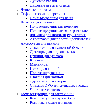
Душевые уголки
Душевые двери и стенки
Душевые поддоны
Сифоны и сливы-переливы
Сливы-переливы для ванн
Полотенцесушители
Полотенцесушители водяные
Полотенцесушители электрические
Фитинги для полотенцесушителей
Аксессуары для полотенцесушителей
Аксессуары для ванной
Держатели для туалетной бумаги
Дозаторы для жидкого мыла
Ершики для унитаза
Крючки
Мыльницы
Полки для ванной
Полотенцедержатели
Стаканы для ванной
Держатели для шторок
Сиденья OVO для душевых уголков
Чистящие средства
Комплектующие для сантехники
Комплектующие для мебели
Комплектующие для ванн