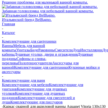
Решение проблемы для маленькой ванной комнаты.
Забавная головоломка для небольшой ванной комнаты.
Итальянский бренд BelBagno.
Главная
-
Каталог
-
Комплектующие для сантехники
Ванны
Мебель для ванной
комнаты
Унитазы
Биде
Раковины
Смесители
Душ
Инсталляции
Ду
кабины
Душевые уголки, двери и ограждения
Душевые
поддоны
Сифоны и сливы-
переливы
Полотенцесушители
Аксессуары для
ванной
Комплектующие для сантехники
Кухонные мойки и
аксессуары
-
Комплектующие для ванн
Комплектующие для мебели
Комплектующие для
унитазов
Комплектующие для душевых
уголков
Комплектующие для душевых
поддонов
Комплектующие для смесителей и
душа
Комплектующие для писсуаров
-
Каркас сварной для акриловой ванны Aquanet Vitoria 130x130