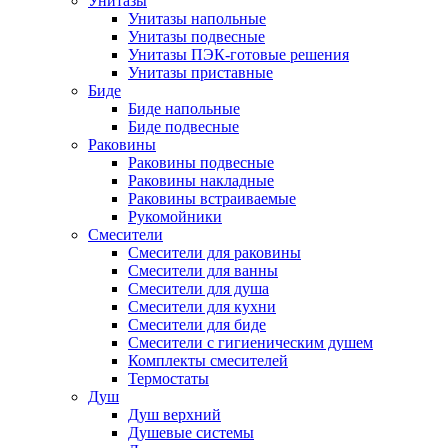
Унитазы
Унитазы напольные
Унитазы подвесные
Унитазы ПЭК-готовые решения
Унитазы приставные
Биде
Биде напольные
Биде подвесные
Раковины
Раковины подвесные
Раковины накладные
Раковины встраиваемые
Рукомойники
Смесители
Смесители для раковины
Смесители для ванны
Смесители для душа
Смесители для кухни
Смесители для биде
Смесители с гигиеническим душем
Комплекты смесителей
Термостаты
Душ
Душ верхний
Душевые системы