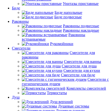
Унитазы приставные
Биде
Биде напольные
Биде подвесные
Раковины
Раковины подвесные
Раковины накладные
Раковины
встраиваемые
Рукомойники
Смесители
Смесители для
раковины
Смесители для ванны
Смесители для душа
Смесители для кухни
Смесители для биде
Смесители с
гигиеническим душем
Комплекты смесителей
Термостаты
Душ
Душ верхний
Душевые системы
Душевые панели