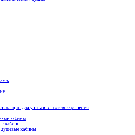
азов
вин
а
талляции для унитазов - готовые решения
евые кабины
ые кабины
 душевые кабины