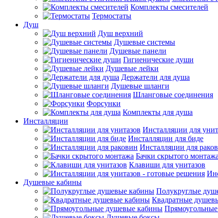
Комплекты смесителей
Термостаты
Душ
Душ верхний
Душевые системы
Душевые панели
Гигиенические души
Душевые лейки
Держатели для душа
Душевые шланги
Шланговые соединения
Форсунки
Комплекты для душа
Инсталляции
Инсталляции для унит
Инсталляции для биде
Инсталляции для рако
Бачки скрытого монтаж
Клавиши для унитазов
Инс
Душевые кабины
Полукруглые душ
Квадратные душев
Прямоугольные
Душевые боксы