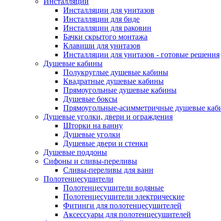
Инсталляции
Инсталляции для унитазов
Инсталляции для биде
Инсталляции для раковин
Бачки скрытого монтажа
Клавиши для унитазов
Инсталляции для унитазов - готовые решения
Душевые кабины
Полукруглые душевые кабины
Квадратные душевые кабины
Прямоугольные душевые кабины
Душевые боксы
Прямоугольные-асимметричные душевые каб
Душевые уголки, двери и ограждения
Шторки на ванну
Душевые уголки
Душевые двери и стенки
Душевые поддоны
Сифоны и сливы-переливы
Сливы-переливы для ванн
Полотенцесушители
Полотенцесушители водяные
Полотенцесушители электрические
Фитинги для полотенцесушителей
Аксессуары для полотенцесушителей