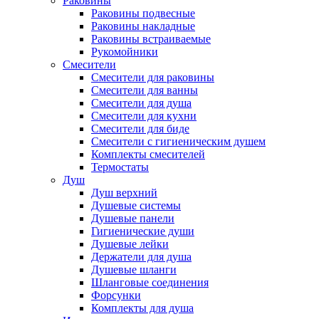
Раковины
Раковины подвесные
Раковины накладные
Раковины встраиваемые
Рукомойники
Смесители
Смесители для раковины
Смесители для ванны
Смесители для душа
Смесители для кухни
Смесители для биде
Смесители с гигиеническим душем
Комплекты смесителей
Термостаты
Душ
Душ верхний
Душевые системы
Душевые панели
Гигиенические души
Душевые лейки
Держатели для душа
Душевые шланги
Шланговые соединения
Форсунки
Комплекты для душа