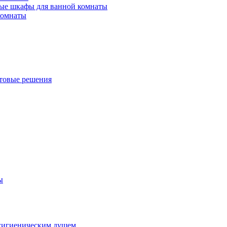
ые шкафы для ванной комнаты
комнаты
товые решения
ы
гигиеническим душем