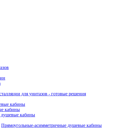
азов
вин
а
талляции для унитазов - готовые решения
евые кабины
ые кабины
 душевые кабины
Прямоугольные-асимметричные душевые кабины