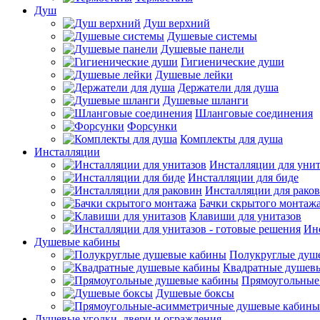
Душ
Душ верхний
Душевые системы
Душевые панели
Гигиенические души
Душевые лейки
Держатели для душа
Душевые шланги
Шланговые соединения
Форсунки
Комплекты для душа
Инсталляции
Инсталляции для унит
Инсталляции для биде
Инсталляции для рако
Бачки скрытого монтаж
Клавиши для унитазов
Инс
Душевые кабины
Полукруглые душ
Квадратные душев
Прямоугольные
Душевые боксы
Душевые уголки, двери и ограждения