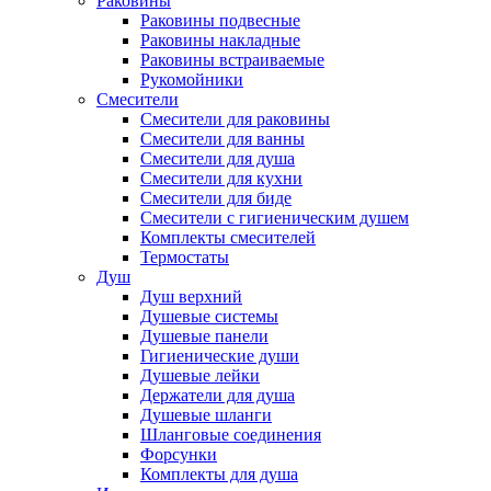
Раковины
Раковины подвесные
Раковины накладные
Раковины встраиваемые
Рукомойники
Смесители
Смесители для раковины
Смесители для ванны
Смесители для душа
Смесители для кухни
Смесители для биде
Смесители с гигиеническим душем
Комплекты смесителей
Термостаты
Душ
Душ верхний
Душевые системы
Душевые панели
Гигиенические души
Душевые лейки
Держатели для душа
Душевые шланги
Шланговые соединения
Форсунки
Комплекты для душа