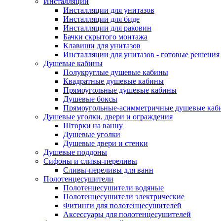
Инсталляции
Инсталляции для унитазов
Инсталляции для биде
Инсталляции для раковин
Бачки скрытого монтажа
Клавиши для унитазов
Инсталляции для унитазов - готовые решения
Душевые кабины
Полукруглые душевые кабины
Квадратные душевые кабины
Прямоугольные душевые кабины
Душевые боксы
Прямоугольные-асимметричные душевые каб
Душевые уголки, двери и ограждения
Шторки на ванну
Душевые уголки
Душевые двери и стенки
Душевые поддоны
Сифоны и сливы-переливы
Сливы-переливы для ванн
Полотенцесушители
Полотенцесушители водяные
Полотенцесушители электрические
Фитинги для полотенцесушителей
Аксессуары для полотенцесушителей