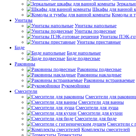
Зеркальн
Шкафы для ванной 
Комоды и т
Унитазы
Унитазы напольные
Унитазы подвесные
Унитазы ПЭК-го
Унитазы приставные
Биде
Биде напольные
Биде подвесные
Раковины
Раковины подвесные
Раковины накладные
Раковины встраиваемые
Рукомойники
Смесители
Смесители для раковин
Смесители для ванны
Смесители для душа
Смесители для кухни
Смесители для биде
Смесители с 
Комплекты смесителей
Термостаты