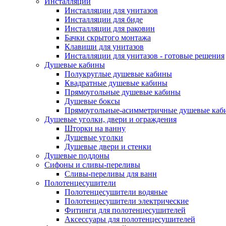
Инсталляции
Инсталляции для унитазов
Инсталляции для биде
Инсталляции для раковин
Бачки скрытого монтажа
Клавиши для унитазов
Инсталляции для унитазов - готовые решения
Душевые кабины
Полукруглые душевые кабины
Квадратные душевые кабины
Прямоугольные душевые кабины
Душевые боксы
Прямоугольные-асимметричные душевые каб
Душевые уголки, двери и ограждения
Шторки на ванну
Душевые уголки
Душевые двери и стенки
Душевые поддоны
Сифоны и сливы-переливы
Сливы-переливы для ванн
Полотенцесушители
Полотенцесушители водяные
Полотенцесушители электрические
Фитинги для полотенцесушителей
Аксессуары для полотенцесушителей