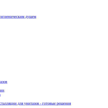
гигиеническим душем
азов
вин
а
талляции для унитазов - готовые решения