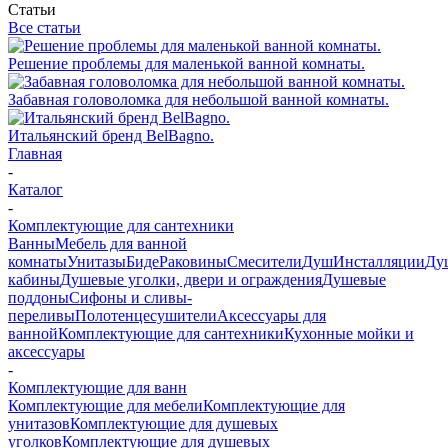
Статьи
Все статьи
Решение проблемы для маленькой ванной комнаты.
Забавная головоломка для небольшой ванной комнаты.
Итальянский бренд BelBagno.
Главная
-
Каталог
-
Комплектующие для сантехники
Ванны
Мебель для ванной
комнаты
Унитазы
Биде
Раковины
Смесители
Душ
Инсталляции
Ду
кабины
Душевые уголки, двери и ограждения
Душевые
поддоны
Сифоны и сливы-
переливы
Полотенцесушители
Аксессуары для
ванной
Комплектующие для сантехники
Кухонные мойки и
аксессуары
-
Комплектующие для ванн
Комплектующие для мебели
Комплектующие для
унитазов
Комплектующие для душевых
уголков
Комплектующие для душевых