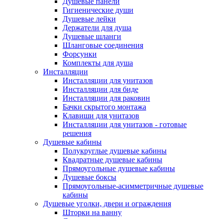
Душевые панели
Гигиенические души
Душевые лейки
Держатели для душа
Душевые шланги
Шланговые соединения
Форсунки
Комплекты для душа
Инсталляции
Инсталляции для унитазов
Инсталляции для биде
Инсталляции для раковин
Бачки скрытого монтажа
Клавиши для унитазов
Инсталляции для унитазов - готовые
решения
Душевые кабины
Полукруглые душевые кабины
Квадратные душевые кабины
Прямоугольные душевые кабины
Душевые боксы
Прямоугольные-асимметричные душевые
кабины
Душевые уголки, двери и ограждения
Шторки на ванну