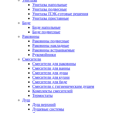
Унитазы
Унитазы напольные
Унитазы подвесные
Унитазы ПЭК-готовые решения
Унитазы приставные
Биде
Биде напольные
Биде подвесные
Раковины
Раковины подвесные
Раковины накладные
Раковины встраиваемые
Рукомойники
Смесители
Смесители для раковины
Смесители для ванны
Смесители для душа
Смесители для кухни
Смесители для биде
Смесители с гигиеническим душем
Комплекты смесителей
Термостаты
Душ
Душ верхний
Душевые системы