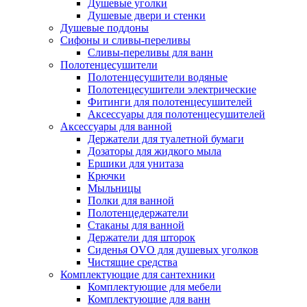
Душевые уголки
Душевые двери и стенки
Душевые поддоны
Сифоны и сливы-переливы
Сливы-переливы для ванн
Полотенцесушители
Полотенцесушители водяные
Полотенцесушители электрические
Фитинги для полотенцесушителей
Аксессуары для полотенцесушителей
Аксессуары для ванной
Держатели для туалетной бумаги
Дозаторы для жидкого мыла
Ершики для унитаза
Крючки
Мыльницы
Полки для ванной
Полотенцедержатели
Стаканы для ванной
Держатели для шторок
Сиденья OVO для душевых уголков
Чистящие средства
Комплектующие для сантехники
Комплектующие для мебели
Комплектующие для ванн