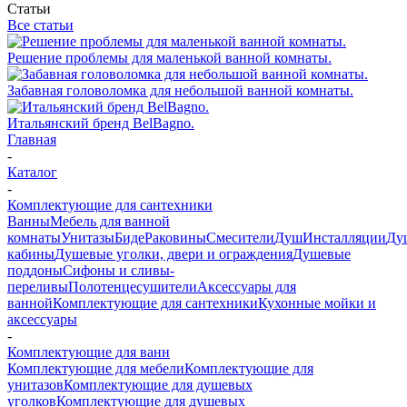
Статьи
Все статьи
Решение проблемы для маленькой ванной комнаты.
Забавная головоломка для небольшой ванной комнаты.
Итальянский бренд BelBagno.
Главная
-
Каталог
-
Комплектующие для сантехники
Ванны
Мебель для ванной
комнаты
Унитазы
Биде
Раковины
Смесители
Душ
Инсталляции
Ду
кабины
Душевые уголки, двери и ограждения
Душевые
поддоны
Сифоны и сливы-
переливы
Полотенцесушители
Аксессуары для
ванной
Комплектующие для сантехники
Кухонные мойки и
аксессуары
-
Комплектующие для ванн
Комплектующие для мебели
Комплектующие для
унитазов
Комплектующие для душевых
уголков
Комплектующие для душевых