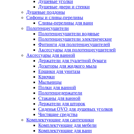
Душевые уголки
Душевые двери и стенки
Душевые поддоны
Сифоны и сливы-переливы
Сливы-переливы для ванн
Полотенцесушители
Полотенцесушители водяные
Полотенцесушители электрические
Фитинги для полотенцесушителей
Аксессуары для полотенцесушителей
Аксессуары для ванной
Держатели для туалетной бумаги
Дозаторы для жидкого мыла
Ершики для унитаза
Крючки
Мыльницы
Полки для ванной
Полотенцедержатели
Стаканы для ванной
Держатели для шторок
Сиденья OVO для душевых уголков
Чистящие средства
Комплектующие для сантехники
Комплектующие для мебели
Комплектующие для ванн