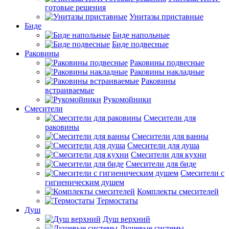
готовые решения
Унитазы приставные
Биде
Биде напольные
Биде подвесные
Раковины
Раковины подвесные
Раковины накладные
Раковины
встраиваемые
Рукомойники
Смесители
Смесители для
раковины
Смесители для ванны
Смесители для душа
Смесители для кухни
Смесители для биде
Смесители с
гигиеническим душем
Комплекты смесителей
Термостаты
Душ
Душ верхний
Душевые системы