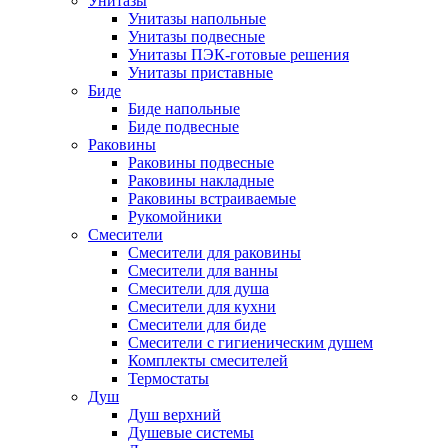
Унитазы
Унитазы напольные
Унитазы подвесные
Унитазы ПЭК-готовые решения
Унитазы приставные
Биде
Биде напольные
Биде подвесные
Раковины
Раковины подвесные
Раковины накладные
Раковины встраиваемые
Рукомойники
Смесители
Смесители для раковины
Смесители для ванны
Смесители для душа
Смесители для кухни
Смесители для биде
Смесители с гигиеническим душем
Комплекты смесителей
Термостаты
Душ
Душ верхний
Душевые системы