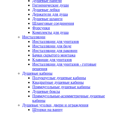
Душевые панели
Гигиенические души
Душевые лейки
Держатели для душа
Душевые шланги
Шланговые соединения
Форсунки
Комплекты для душа
Инсталляции
Инсталляции для унитазов
Инсталляции для биде
Инсталляции для раковин
Бачки скрытого монтажа
Клавиши для унитазов
Инсталляции для унитазов - готовые
решения
Душевые кабины
Полукруглые душевые кабины
Квадратные душевые кабины
Прямоугольные душевые кабины
Душевые боксы
Прямоугольные-асимметричные душевые
кабины
Душевые уголки, двери и ограждения
Шторки на ванну