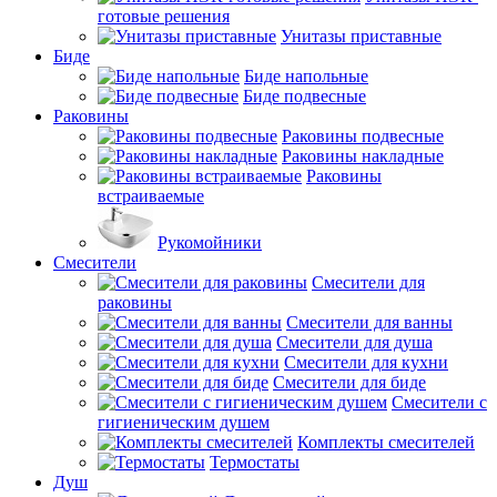
готовые решения
Унитазы приставные
Биде
Биде напольные
Биде подвесные
Раковины
Раковины подвесные
Раковины накладные
Раковины
встраиваемые
Рукомойники
Смесители
Смесители для
раковины
Смесители для ванны
Смесители для душа
Смесители для кухни
Смесители для биде
Смесители с
гигиеническим душем
Комплекты смесителей
Термостаты
Душ