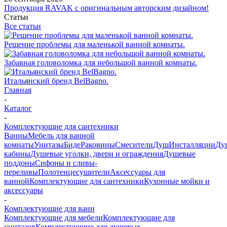
Продукция RAVAK с оригинальным авторским дизайном!
Статьи
Все статьи
Решение проблемы для маленькой ванной комнаты.
Забавная головоломка для небольшой ванной комнаты.
Итальянский бренд BelBagno.
Главная
-
Каталог
-
Комплектующие для сантехники
Ванны
Мебель для ванной
комнаты
Унитазы
Биде
Раковины
Смесители
Душ
Инсталляции
Ду
кабины
Душевые уголки, двери и ограждения
Душевые
поддоны
Сифоны и сливы-
переливы
Полотенцесушители
Аксессуары для
ванной
Комплектующие для сантехники
Кухонные мойки и
аксессуары
-
Комплектующие для ванн
Комплектующие для мебели
Комплектующие для
унитазов
Комплектующие для душевых