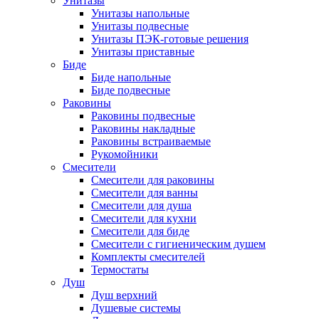
Унитазы
Унитазы напольные
Унитазы подвесные
Унитазы ПЭК-готовые решения
Унитазы приставные
Биде
Биде напольные
Биде подвесные
Раковины
Раковины подвесные
Раковины накладные
Раковины встраиваемые
Рукомойники
Смесители
Смесители для раковины
Смесители для ванны
Смесители для душа
Смесители для кухни
Смесители для биде
Смесители с гигиеническим душем
Комплекты смесителей
Термостаты
Душ
Душ верхний
Душевые системы