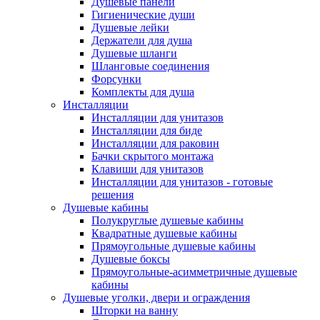
Душевые панели
Гигиенические души
Душевые лейки
Держатели для душа
Душевые шланги
Шланговые соединения
Форсунки
Комплекты для душа
Инсталляции
Инсталляции для унитазов
Инсталляции для биде
Инсталляции для раковин
Бачки скрытого монтажа
Клавиши для унитазов
Инсталляции для унитазов - готовые
решения
Душевые кабины
Полукруглые душевые кабины
Квадратные душевые кабины
Прямоугольные душевые кабины
Душевые боксы
Прямоугольные-асимметричные душевые
кабины
Душевые уголки, двери и ограждения
Шторки на ванну