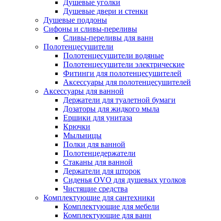
Душевые уголки
Душевые двери и стенки
Душевые поддоны
Сифоны и сливы-переливы
Сливы-переливы для ванн
Полотенцесушители
Полотенцесушители водяные
Полотенцесушители электрические
Фитинги для полотенцесушителей
Аксессуары для полотенцесушителей
Аксессуары для ванной
Держатели для туалетной бумаги
Дозаторы для жидкого мыла
Ершики для унитаза
Крючки
Мыльницы
Полки для ванной
Полотенцедержатели
Стаканы для ванной
Держатели для шторок
Сиденья OVO для душевых уголков
Чистящие средства
Комплектующие для сантехники
Комплектующие для мебели
Комплектующие для ванн