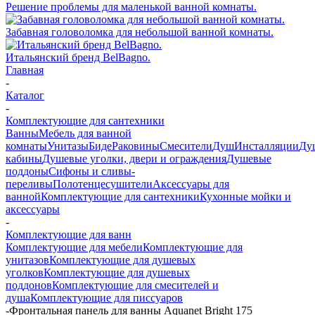
Решение проблемы для маленькой ванной комнаты.
Забавная головоломка для небольшой ванной комнаты.
Итальянский бренд BelBagno.
Главная
-
Каталог
-
Комплектующие для сантехники
Ванны
Мебель для ванной
комнаты
Унитазы
Биде
Раковины
Смесители
Душ
Инсталляции
Ду
кабины
Душевые уголки, двери и ограждения
Душевые
поддоны
Сифоны и сливы-
переливы
Полотенцесушители
Аксессуары для
ванной
Комплектующие для сантехники
Кухонные мойки и
аксессуары
-
Комплектующие для ванн
Комплектующие для мебели
Комплектующие для
унитазов
Комплектующие для душевых
уголков
Комплектующие для душевых
поддонов
Комплектующие для смесителей и
душа
Комплектующие для писсуаров
-
Фронтальная панель для ванны Aquanet Bright 175