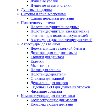
Душевые уголки
Душевые двери и стенки
Душевые поддоны
Сифоны и сливы-переливы
Сливы-переливы для ванн
Полотенцесушители
Полотенцесушители водяные
Полотенцесушители электрические
Фитинги для полотенцесушителей
Аксессуары для полотенцесушителей
Аксессуары для ванной
Держатели для туалетной бумаги
Дозаторы для жидкого мыла
Ершики для унитаза
Крючки
Мыльницы
Полки для ванной
Полотенцедержатели
Стаканы для ванной
Держатели для шторок
Сиденья OVO для душевых уголков
Чистящие средства
Комплектующие для сантехники
Комплектующие для мебели
Комплектующие для ванн