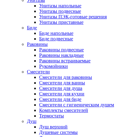
Унитазы
Унитазы напольные
Унитазы подвесные
Унитазы ПЭК-готовые решения
Унитазы приставные
Биде
Биде напольные
Биде подвесные
Раковины
Раковины подвесные
Раковины накладные
Раковины встраиваемые
Рукомойники
Смесители
Смесители для раковины
Смесители для ванны
Смесители для душа
Смесители для кухни
Смесители для биде
Смесители с гигиеническим душем
Комплекты смесителей
Термостаты
Душ
Душ верхний
Душевые системы