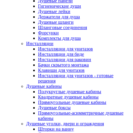
Душевые панели
Гигиенические души
Душевые лейки
Держатели для душа
Душевые шланги
Шланговые соединения
Форсунки
Комплекты для душа
Инсталляции
Инсталляции для унитазов
Инсталляции для биде
Инсталляции для раковин
Бачки скрытого монтажа
Клавиши для унитазов
Инсталляции для унитазов - готовые
решения
Душевые кабины
Полукруглые душевые кабины
Квадратные душевые кабины
Прямоугольные душевые кабины
Душевые боксы
Прямоугольные-асимметричные душевые
кабины
Душевые уголки, двери и ограждения
Шторки на ванну