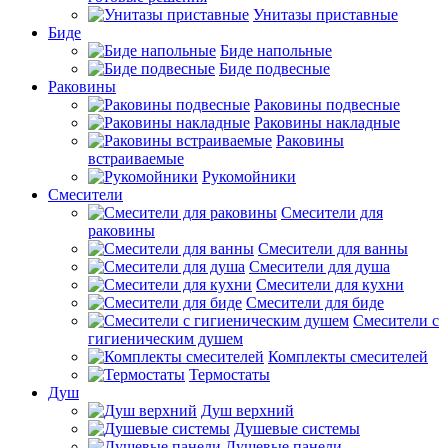
Унитазы приставные
Биде
Биде напольные
Биде подвесные
Раковины
Раковины подвесные
Раковины накладные
Раковины
встраиваемые
Рукомойники
Смесители
Смесители для
раковины
Смесители для ванны
Смесители для душа
Смесители для кухни
Смесители для биде
Смесители с
гигиеническим душем
Комплекты смесителей
Термостаты
Душ
Душ верхний
Душевые системы
Душевые панели