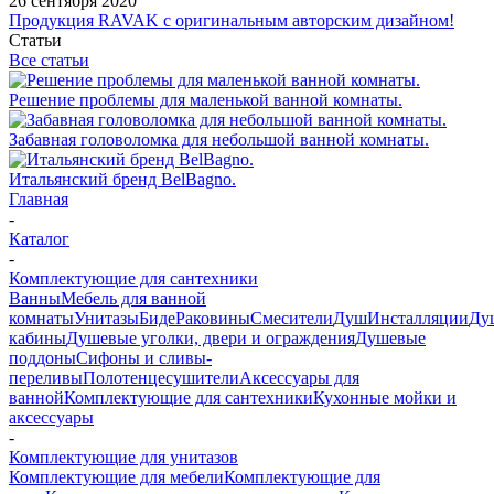
26 сентября 2020
Продукция RAVAK с оригинальным авторским дизайном!
Статьи
Все статьи
Решение проблемы для маленькой ванной комнаты.
Забавная головоломка для небольшой ванной комнаты.
Итальянский бренд BelBagno.
Главная
-
Каталог
-
Комплектующие для сантехники
Ванны
Мебель для ванной
комнаты
Унитазы
Биде
Раковины
Смесители
Душ
Инсталляции
Ду
кабины
Душевые уголки, двери и ограждения
Душевые
поддоны
Сифоны и сливы-
переливы
Полотенцесушители
Аксессуары для
ванной
Комплектующие для сантехники
Кухонные мойки и
аксессуары
-
Комплектующие для унитазов
Комплектующие для мебели
Комплектующие для