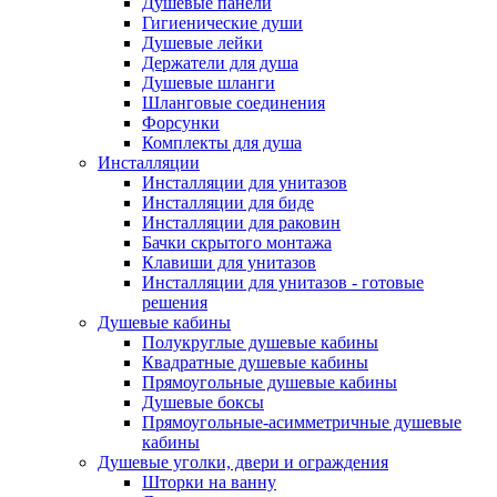
Душевые панели
Гигиенические души
Душевые лейки
Держатели для душа
Душевые шланги
Шланговые соединения
Форсунки
Комплекты для душа
Инсталляции
Инсталляции для унитазов
Инсталляции для биде
Инсталляции для раковин
Бачки скрытого монтажа
Клавиши для унитазов
Инсталляции для унитазов - готовые
решения
Душевые кабины
Полукруглые душевые кабины
Квадратные душевые кабины
Прямоугольные душевые кабины
Душевые боксы
Прямоугольные-асимметричные душевые
кабины
Душевые уголки, двери и ограждения
Шторки на ванну