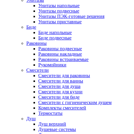
Унитазы
Унитазы напольные
Унитазы подвесные
Унитазы ПЭК-готовые решения
Унитазы приставные
Биде
Биде напольные
Биде подвесные
Раковины
Раковины подвесные
Раковины накладные
Раковины встраиваемые
Рукомойники
Смесители
Смесители для раковины
Смесители для ванны
Смесители для душа
Смесители для кухни
Смесители для биде
Смесители с гигиеническим душем
Комплекты смесителей
Термостаты
Душ
Душ верхний
Душевые системы