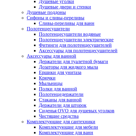
Душевые уголки
Душевые двери и стенки
Душевые поддоны
Сифоны и сливы-переливы
Сливы-переливы для ванн
Полотенцесушители
Полотенцесушители водяные
Полотенцесушители электрические
Фитинги для полотенцесушителей
Аксессуары для полотенцесушителей
Аксессуары для ванной
Держатели для туалетной бумаги
Дозаторы для жидкого мыла
Ершики для унитаза
Крючки
Мыльницы
Полки для ванной
Полотенцедержатели
Стаканы для ванной
Держатели для шторок
Сиденья OVO для душевых уголков
Чистящие средства
Комплектующие для сантехники
Комплектующие для мебели
Комплектующие для ванн