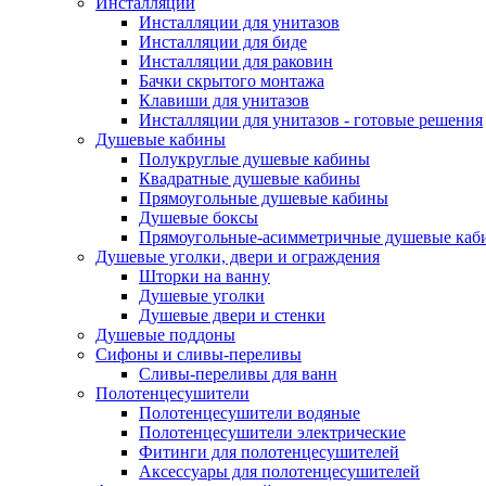
Инсталляции
Инсталляции для унитазов
Инсталляции для биде
Инсталляции для раковин
Бачки скрытого монтажа
Клавиши для унитазов
Инсталляции для унитазов - готовые решения
Душевые кабины
Полукруглые душевые кабины
Квадратные душевые кабины
Прямоугольные душевые кабины
Душевые боксы
Прямоугольные-асимметричные душевые каб
Душевые уголки, двери и ограждения
Шторки на ванну
Душевые уголки
Душевые двери и стенки
Душевые поддоны
Сифоны и сливы-переливы
Сливы-переливы для ванн
Полотенцесушители
Полотенцесушители водяные
Полотенцесушители электрические
Фитинги для полотенцесушителей
Аксессуары для полотенцесушителей