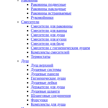
Раковины
Раковины подвесные
Раковины накладные
Раковины встраиваемые
Рукомойники
Смесители
Смесители для раковины
Смесители для ванны
Смесители для душа
Смесители для кухни
Смесители для биде
Смесители с гигиеническим душем
Комплекты смесителей
Термостаты
Душ
Душ верхний
Душевые системы
Душевые панели
Гигиенические души
Душевые лейки
Держатели для душа
Душевые шланги
Шланговые соединения
Форсунки
Комплекты для душа