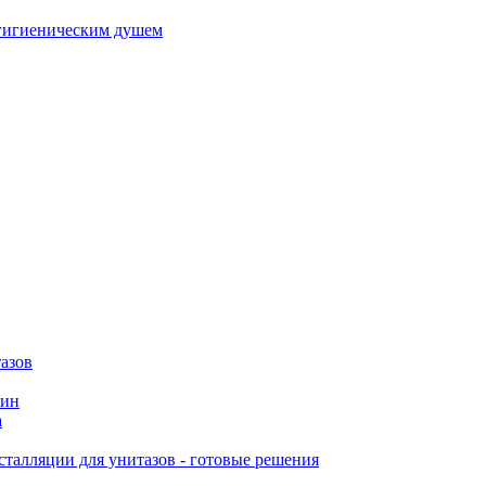
гигиеническим душем
азов
вин
а
талляции для унитазов - готовые решения