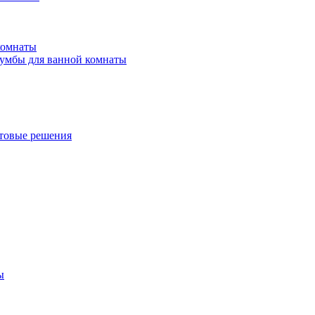
комнаты
умбы для ванной комнаты
товые решения
ы