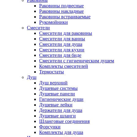
Раковины
Раковины подвесные
Раковины накладные
Раковины встраиваемые
Рукомойники
Смесители
Смесители для раковины
Смесители для ванны
Смесители для душа
Смесители для кухни
Смесители для биде
Смесители с гигиеническим душем
Комплекты смесителей
Термостаты
Душ
Душ верхний
Душевые системы
Душевые панели
Гигиенические души
Душевые лейки
Держатели для душа
Душевые шланги
Шланговые соединения
Форсунки
Комплекты для душа