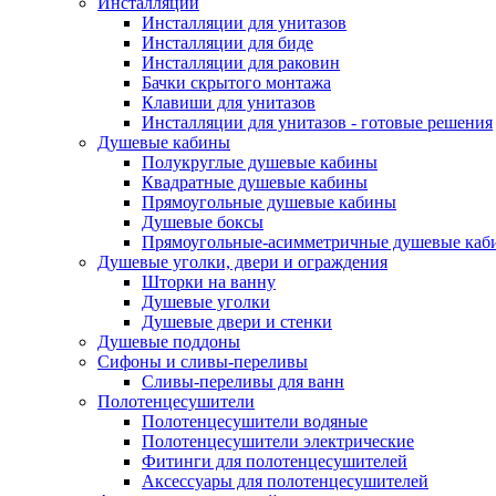
Инсталляции
Инсталляции для унитазов
Инсталляции для биде
Инсталляции для раковин
Бачки скрытого монтажа
Клавиши для унитазов
Инсталляции для унитазов - готовые решения
Душевые кабины
Полукруглые душевые кабины
Квадратные душевые кабины
Прямоугольные душевые кабины
Душевые боксы
Прямоугольные-асимметричные душевые каб
Душевые уголки, двери и ограждения
Шторки на ванну
Душевые уголки
Душевые двери и стенки
Душевые поддоны
Сифоны и сливы-переливы
Сливы-переливы для ванн
Полотенцесушители
Полотенцесушители водяные
Полотенцесушители электрические
Фитинги для полотенцесушителей
Аксессуары для полотенцесушителей