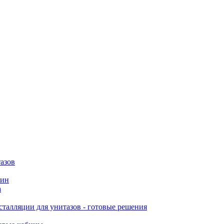
азов
вин
а
талляции для унитазов - готовые решения