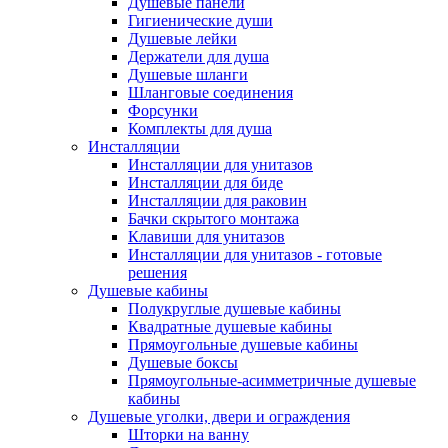
Душевые панели
Гигиенические души
Душевые лейки
Держатели для душа
Душевые шланги
Шланговые соединения
Форсунки
Комплекты для душа
Инсталляции
Инсталляции для унитазов
Инсталляции для биде
Инсталляции для раковин
Бачки скрытого монтажа
Клавиши для унитазов
Инсталляции для унитазов - готовые
решения
Душевые кабины
Полукруглые душевые кабины
Квадратные душевые кабины
Прямоугольные душевые кабины
Душевые боксы
Прямоугольные-асимметричные душевые
кабины
Душевые уголки, двери и ограждения
Шторки на ванну