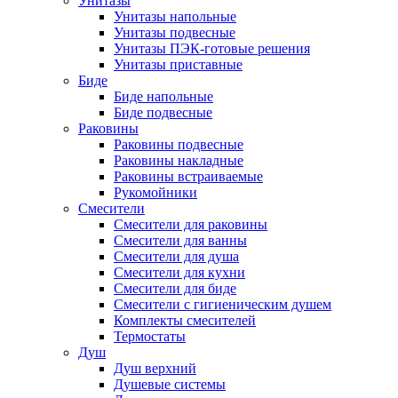
Унитазы
Унитазы напольные
Унитазы подвесные
Унитазы ПЭК-готовые решения
Унитазы приставные
Биде
Биде напольные
Биде подвесные
Раковины
Раковины подвесные
Раковины накладные
Раковины встраиваемые
Рукомойники
Смесители
Смесители для раковины
Смесители для ванны
Смесители для душа
Смесители для кухни
Смесители для биде
Смесители с гигиеническим душем
Комплекты смесителей
Термостаты
Душ
Душ верхний
Душевые системы