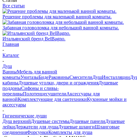
Статьи
Все статьи
Решение проблемы для маленькой ванной комнаты.
Забавная головоломка для небольшой ванной комнаты.
Итальянский бренд BelBagno.
Главная
-
Каталог
-
Душ
Ванны
Мебель для ванной
комнаты
Унитазы
Биде
Раковины
Смесители
Душ
Инсталляции
Ду
кабины
Душевые уголки, двери и ограждения
Душевые
поддоны
Сифоны и сливы-
переливы
Полотенцесушители
Аксессуары для
ванной
Комплектующие для сантехники
Кухонные мойки и
аксессуары
-
Гигиенические души
Душ верхний
Душевые системы
Душевые панели
Душевые
лейки
Держатели для душа
Душевые шланги
Шланговые
соединения
Форсунки
Комплекты для душа