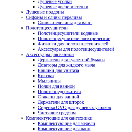
Душевые уголки
Душевые двери и стенки
Душевые поддоны
Сифоны и сливы-переливы
Сливы-переливы для ванн
Полотенцесушители
Полотенцесушители водяные
Полотенцесушители электрические
Фитинги для полотенцесушителей
Аксессуары для полотенцесушителей
Аксессуары для ванной
Держатели для туалетной бумаги
Дозаторы для жидкого мыла
Ершики для унитаза
Крючки
Мыльницы
Полки для ванной
Полотенцедержатели
Стаканы для ванной
Держатели для шторок
Сиденья OVO для душевых уголков
Чистящие средства
Комплектующие для сантехники
Комплектующие для мебели
Комплектующие для ванн