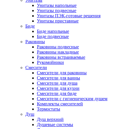
Унитазы
Унитазы напольные
Унитазы подвесные
Унитазы ПЭК-готовые решения
Унитазы приставные
Биде
Биде напольные
Биде подвесные
Раковины
Раковины подвесные
Раковины накладные
Раковины встраиваемые
Рукомойники
Смесители
Смесители для раковины
Смесители для ванны
Смесители для душа
Смесители для кухни
Смесители для биде
Смесители с гигиеническим душем
Комплекты смесителей
Термостаты
Душ
Душ верхний
Душевые системы