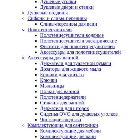
Душевые уголки
Душевые двери и стенки
Душевые поддоны
Сифоны и сливы-переливы
Сливы-переливы для ванн
Полотенцесушители
Полотенцесушители водяные
Полотенцесушители электрические
Фитинги для полотенцесушителей
Аксессуары для полотенцесушителей
Аксессуары для ванной
Держатели для туалетной бумаги
Дозаторы для жидкого мыла
Ершики для унитаза
Крючки
Мыльницы
Полки для ванной
Полотенцедержатели
Стаканы для ванной
Держатели для шторок
Сиденья OVO для душевых уголков
Чистящие средства
Комплектующие для сантехники
Комплектующие для мебели
Комплектующие для ванн