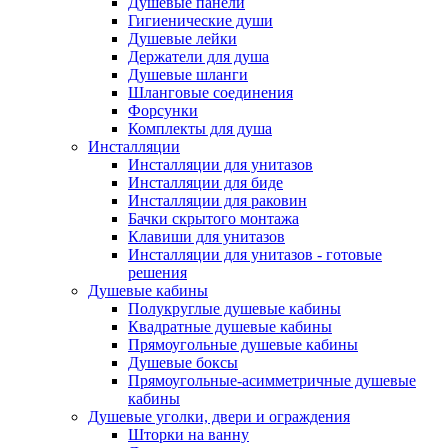
Душевые панели
Гигиенические души
Душевые лейки
Держатели для душа
Душевые шланги
Шланговые соединения
Форсунки
Комплекты для душа
Инсталляции
Инсталляции для унитазов
Инсталляции для биде
Инсталляции для раковин
Бачки скрытого монтажа
Клавиши для унитазов
Инсталляции для унитазов - готовые
решения
Душевые кабины
Полукруглые душевые кабины
Квадратные душевые кабины
Прямоугольные душевые кабины
Душевые боксы
Прямоугольные-асимметричные душевые
кабины
Душевые уголки, двери и ограждения
Шторки на ванну