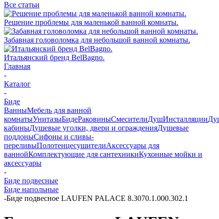
Все статьи
Решение проблемы для маленькой ванной комнаты.
Забавная головоломка для небольшой ванной комнаты.
Итальянский бренд BelBagno.
Главная
-
Каталог
-
Биде
Ванны
Мебель для ванной
комнаты
Унитазы
Биде
Раковины
Смесители
Душ
Инсталляции
Ду
кабины
Душевые уголки, двери и ограждения
Душевые
поддоны
Сифоны и сливы-
переливы
Полотенцесушители
Аксессуары для
ванной
Комплектующие для сантехники
Кухонные мойки и
аксессуары
-
Биде подвесные
Биде напольные
-
Биде подвесное LAUFEN PALACE 8.3070.1.000.302.1